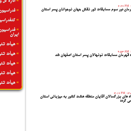
»
اداره کل 
2:26 PM
رمان دور سوم مسابقات تور نقش جهان نوجوانان پسر استان
»
فدراسیون
»
کنفدراسی
»
فدراسیون
ایران
»
هیأت تنی
9:53 AM
»
هیأت تنی
ده قهرمان مسابقات نونهالان پسر استان اصفهان شد
»
هیأت تنی
»
هیأت تنی
»
هیأت تنی
3:16 PM
 های بزرگسالان آقایان منطقه هشت کشور به میزبانی استان
می گردد