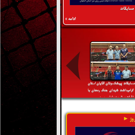
 مسابقات
ادامه »
 مسابقات پیشکسوتان آقایان استان
 گرامیداشت شهدای جنگ رمضان با
فرات برتر به پایان رسید
وز ►