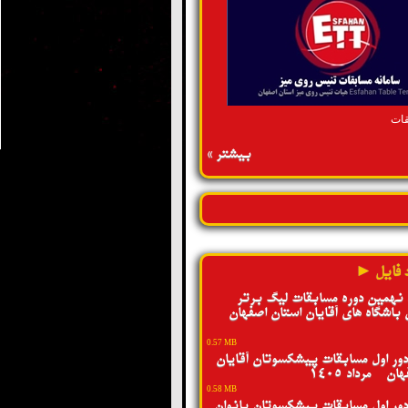
قات
بیشتر »
 فایل ►
 نهمین دوره مسابقات لیگ برتر
 باشگاه های آقایان استان اصفهان -
0.57 MB
ور اول مسابقات پیشکسوتان آقایان
ن - مرداد 1405
0.58 MB
ور اول مسابقات پیشکسوتان بانوان