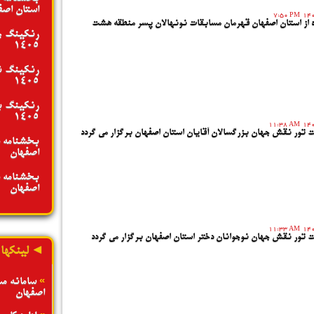
استان اصفها
7:50 PM
ده از استان اصفهان قهرمان مسابقات نونهالان پسر منطقه هشت
رنکینگ جو
1405
رنکینگ نو
1405
رنکینگ بز
1405
11:38 AM
ت تور نقش جهان بزرگسالان آقایان استان اصفهان برگزار می گردد
بخشنامه د
اصفهان - تیر
بخشنامه د
اصفهان - تیر
11:33 AM
ت تور نقش جهان نوجوانان دختر استان اصفهان برگزار می گردد
◄ لینکها
»
سامانه م
اصفهان