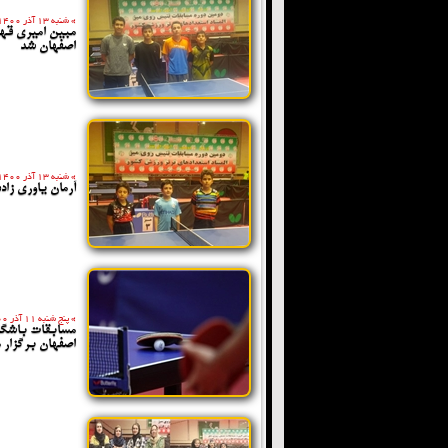
»
شنبه 13 آذر 1400
مبین امیری قه
اصفهان شد
»
شنبه 13 آذر 1400
آرمان یاوری زا
»
پنج شنبه 11 آذر 1400
مسابقات باشگاه
اصفهان برگزار 