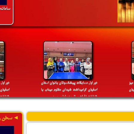
سامانه
»
پنج شنبه 4 اردیبهشت 1399
4:25 PM
با ابلاغ دکترسلطانی فر وزیر ورزش و جوانان،
مهدی تکابی به عنوان عضو جدید هیئت رئیسه
فدراسیون تنیس روی میز منصوب شد
ادامه»
یز
دور اول مسابقات پیشکسوتان بانوان استان
دور اول
ان
اصفهان گرامیداشت شهدای مظلوم میناب با
اصفهان
 می
شناخت نفرات برتر به پایان رسید
شناخت ن
»
دوشنبه 18 مهر 1401
2:54 PM
هتریک نایب قهرمانی اصفهان در رقابت های
◄ سخن ر
المپیاد استعدادهای برتر ایران