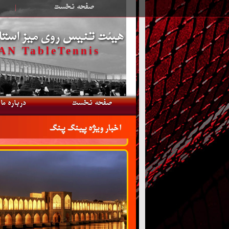
صفحه نخست
|
هیئت تنیس روی میز استا
N TableTennis
صفحه نخست
درباره ما
اخبار ویژه پینگ پنگ