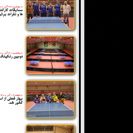
»
دوشنبه 22 آذر 1400
مسابقات کارکنا
ها و نفرات برتر
»
یکشنبه 21 آذر 1400
دومین رنکینگ ن
»
جمعه 19 آذر 1400
بهار فضلی از ا
کشور شد.