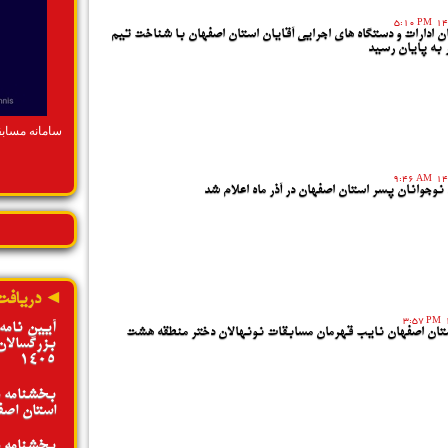
ادامه»
5:10 PM
ن ادارات و دستگاه های اجرایی آقایان استان اصفهان با شناخت تیم
 به پایان رسید
سامانه مساب
9:46 AM
وجوانان پسر استان اصفهان در آذر ماه اعلام شد
◄ دریافت
3:57 PM
آیین نامه
ستان اصفهان نایب قهرمان مسابقات نونهالان دختر منطقه هشت
بزرگسالان
1405
بخشنامه د
استان اصفها
بخشنامه د