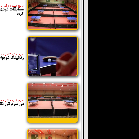
»
پنج شنبه 11 آذر 1400
مسابقات نونهال
گردد
»
پنج شنبه 4 آذر 1400
رنکینگ نوجوانا
»
پنج شنبه 4 آذر 1400
دور سوم تور نق