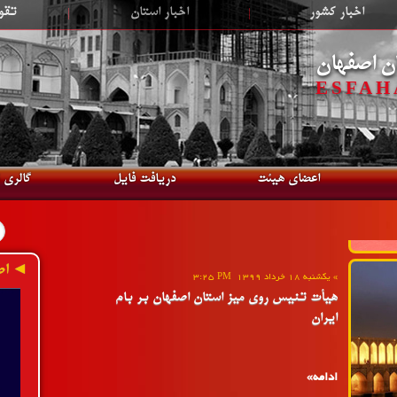
اخبار کشور
|
اخبار استان
|
تقو
»
دوشنبه 18 مهر 1401
2:54 PM
هتریک نایب قهرمانی اصفهان در رقابت های
ن اصفهان
المپیاد استعدادهای برتر ایران
ESFAHA
ادامه»
اعضای هیئت
دریافت فایل
گالری 
»
یکشنبه 18 خرداد 1399
3:25 PM
◄ اط
هیأت تنیس روی میز استان اصفهان بر بام
ایران
ادامه»