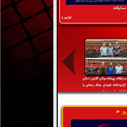
 مسابقات
ادامه »
 مسابقات پیشکسوتان آقایان استان
 گرامیداشت شهدای جنگ رمضان با
فرات برتر به پایان رسید
وز ►