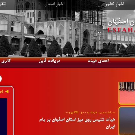
اخبار کشور
|
اخبار استان
|
تقو
»
دوشنبه 18 مهر 1401
2:54 PM
هتریک نایب قهرمانی اصفهان در رقابت های
ن اصفهان
المپیاد استعدادهای برتر ایران
ESFAHA
ادامه»
اعضای هیئت
دریافت فایل
گالری 
»
یکشنبه 18 خرداد 1399
3:25 PM
◄ اط
هیأت تنیس روی میز استان اصفهان بر بام
ایران
ادامه»