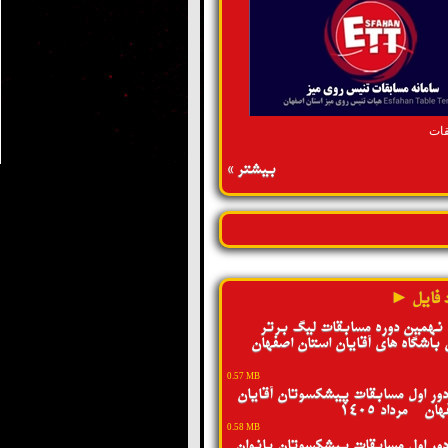
قات
بیشتر »
 فایل ►
 نهمین دوره مسابقات لیگ برتر
 باشگاه های آقایان استان اصفهان -
0.57 MB
ور اول مسابقات پیشکسوتان آقایان
ن - مرداد 1405
0.58 MB
ور اول مسابقات پیشکسوتان بانوان