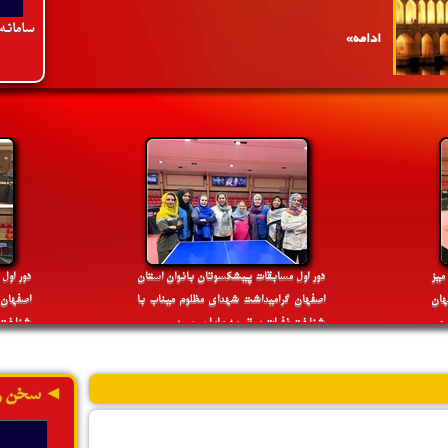
سامانه
»
پنج شنبه 4 اردیبهشت 1399
4:25 PM
با ابلاغ دکترسلطانی فر وزیر ورزش و جوانان،
مهدی تکابی به عنوان عضو جدید هیئت رئیسه
فدراسیون تنیس روی میز منصوب شد
ادامه»
یز
دور اول مسابقات پیشکسوتان بانوان استان
دور اول
ان
اصفهان گرامیداشت شهدای مظلوم میناب با
اصفهان
 می
شناخت نفرات برتر به پایان رسید
شناخت ن
»
دوشنبه 18 مهر 1401
2:54 PM
هتریک نایب قهرمانی اصفهان در رقابت های
◄ سخن ر
المپیاد استعدادهای برتر ایران