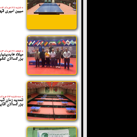
»
شنبه 27 مرداد 1403
مبین امیری قهر
»
جمعه 26 مرداد 1403
میلاد عابدینیا
بزرگسالان کشور
»
سه شنبه 23 مرداد 1403
تمدید زمان ثبت
بزرگسالان آقای