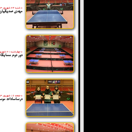
»
شنبه 24 شهریور 1403
مهدی صدیقیان 
»
چهارشنبه 21 شهریور 1403
دور دوم مسابقا
»
جمعه 16 شهریور 1403
درساسادات موسو