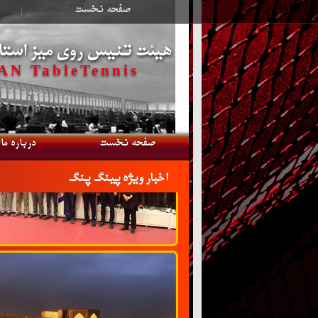
صفحه نخست
|
هیئت تنیس روی میز استا
N TableTennis
صفحه نخست
درباره ما
اخبار ویژه پینگ پنگ