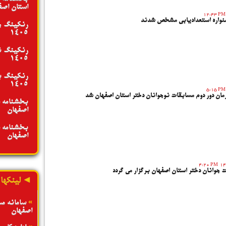
استان اصفها
12:43 PM
نواره استعدادیابی مشخص شدند
رنکینگ جو
1405
رنکینگ نو
1405
رنکینگ بز
1405
5:15 PM
رمان دور دوم مسابقات نوجوانان دختر استان اصفهان شد
بخشنامه د
اصفهان - تیر
بخشنامه د
اصفهان - تیر
4:20 PM
ت جوانان دختر استان اصفهان برگزار می گردد
◄ لینکها
»
سامانه م
اصفهان