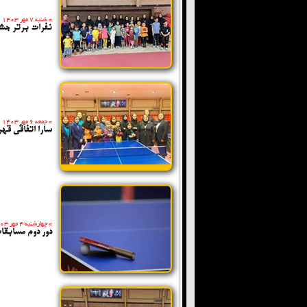
»
شنبه 7 مهر 1403
نفرات برتر جش
»
جمعه 6 مهر 1403
سارا اتفاقی قه
»
چهارشنبه 4 مهر 1403
دور دوم مسابقا